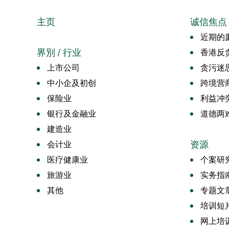
主页
诚信焦点
近期的廉
界別 / 行业
香港反
上市公司
贪污迷
中小企及初创
跨境营
保险业
利益冲
银行及金融业
道德两
建造业
资源
会计业
医疗健康业
个案研
旅游业
实务指
其他
专题文
培训短
网上培