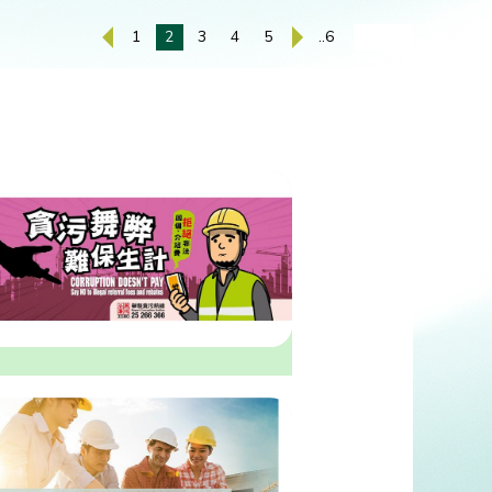
1
2
3
4
5
..6