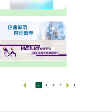
1
2
3
4
5
..6