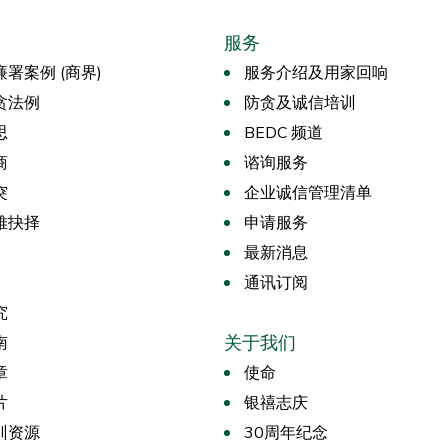
服务
署案例 (商界)
服务介绍及用家回响
贪法例
防贪及诚信培训
思
BEDC 频道
商
谘询服务
突
企业诚信管理清单
难抉择
申请服务
最新消息
通讯订阅
究
关于我们
南
章
使命
片
银禧志庆
训资源
30周年纪念