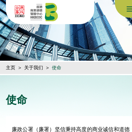
跳到内容（按回车键）
主页
>
关于我们
>
使命
使命
廉政公署（廉署）坚信秉持高度的商业诚信和道德