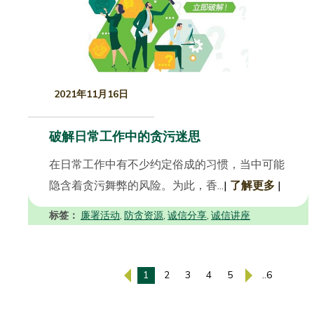
2021年11月16日
破解日常工作中的贪污迷思
在日常工作中有不少约定俗成的习惯，当中可能
隐含着贪污舞弊的风险。为此，香...
|
了解更多
|
标签：
廉署活动
防贪资源
诚信分享
诚信讲座
,
,
,
1
2
3
4
5
..6