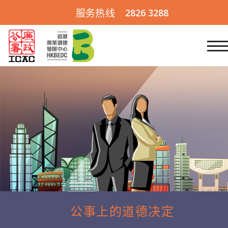
业
2826 3288
服务热线
跳到内容 (按输入键)
道
德
公事上的道德决定