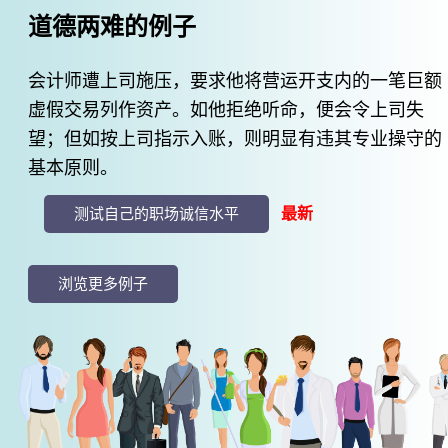
道德两难的例子
ETHICS-
PLUS
会计师遭上司施压，要求他将营运开支内的一笔巨额
虚假交易列作资产。如他拒绝听命，便会令上司失
道
望；但如按上司指示入账，则明显有违其专业操守的
德
基本原则。
抉
最新
测试自己的职场诚信水平
择
指
浏览更多例子
引