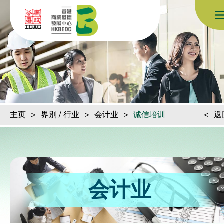
跳到内容（按回车键）
主页
>
界別 / 行业
>
会计业
>
诚信培训
<
返
会计业