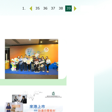
1..
35
36
37
38
39