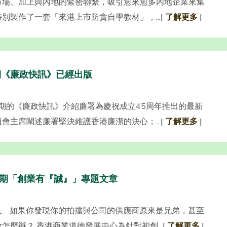
市場、加上與內地的緊密聯繫，吸引愈來愈多內地企業來集
別製作了一套「來港上市防貪自學教材」，...
|
了解更多
|
期《廉政快訊》已經出版
一期的《廉政快訊》介紹廉署為慶祝成立45周年推出的最新
會主席闡述廉署堅決維護香港廉潔的決心；...
|
了解更多
|
期「創業有『誠』」專題文章
… 如果你發現你的拍擋與公司的供應商原來是兄弟，甚至
麼辦？ 香港商業道德發展中心為針對初創...
|
了解更多
|