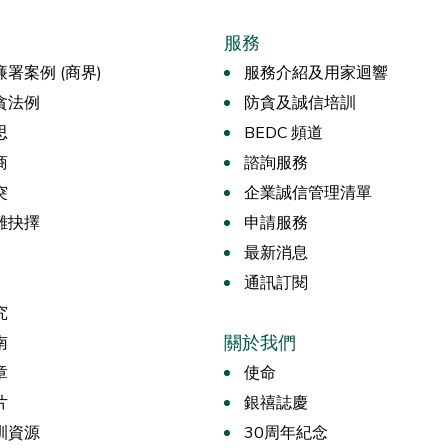
服務
署案例 (商界)
服務介紹及用家迴響
貪法例
防貪及誠信培訓
思
BEDC 頻道
商
諮詢服務
突
企業誠信管理清單
難抉擇
申請服務
最新消息
通訊訂閱
究
關於我們
南
章
使命
片
銀禧誌慶
訓資源
30周年紀念