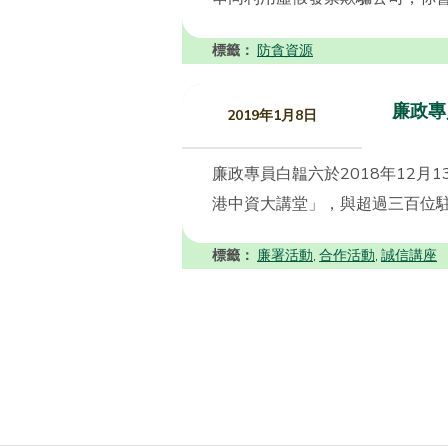
標籤：
防貪資源
廉政專
2019年1月8日
廉政專員白韞六於2018年12
港中資大講堂」，與超過三百位駐
標籤：
廉署活動
合作活動
誠信講座
,
,