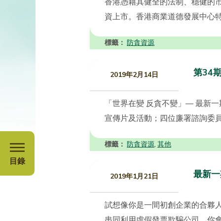
香港憑藉其健全的法制、穩健的
資上市。香港商業道德發展中心特
標籤：
防貪資源
第34
2019年2月14日
「世界在變 反貪不變」— 最新
宣傳片及活動；四位廉署諮詢委員
標籤：
防貪資源
其他
,
目錄
最新一
2019年1月21日
試想像你是一間初創企業的合夥人
串同利用虛假發票欺騙公司，你會怎