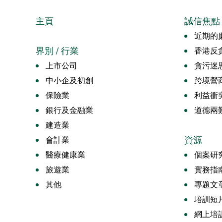
主頁
誠信焦點
近期的廉
界別 / 行業
香港反
上市公司
貪污迷
中小企及初創
跨境營
保險業
利益衝
銀行及金融業
道德兩
建造業
資源
會計業
醫療健康業
個案研
旅遊業
實務指
其他
專題文
培訓短
網上培