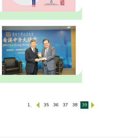
1..
35
36
37
38
39