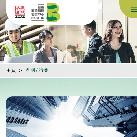
跳到內容（按回車鍵）
主頁
>
界別 / 行業