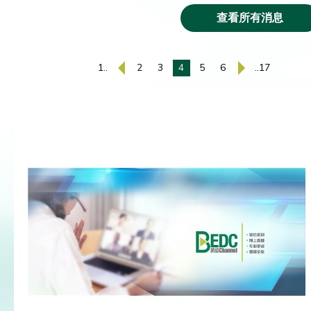
查看所有消息
1..
2
3
4
5
6
..17