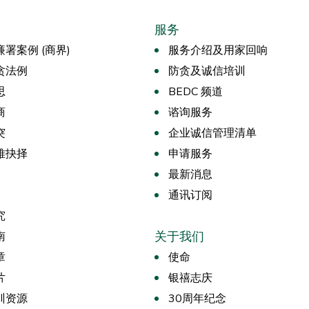
服务
署案例 (商界)
服务介绍及用家回响
贪法例
防贪及诚信培训
思
BEDC 频道
商
谘询服务
突
企业诚信管理清单
难抉择
申请服务
最新消息
通讯订阅
究
关于我们
南
章
使命
片
银禧志庆
训资源
30周年纪念