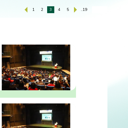
1
2
3
4
5
..19