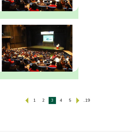
1
2
3
4
5
..19