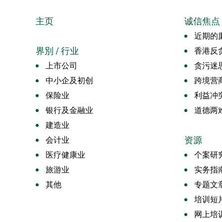
主页
诚信焦点
近期的廉
界別 / 行业
香港反
上市公司
贪污迷
中小企及初创
跨境营
保险业
利益冲
银行及金融业
道德两
建造业
资源
会计业
医疗健康业
个案研
旅游业
实务指
其他
专题文
培训短
网上培