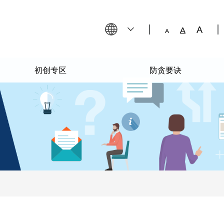
字
）
A
字
A
）
A
字
）
体
体
体
大
大
大
小：
小：
小：
键）
較
正
初创专区
防贪要诀
小
大
常
（
的
（
（