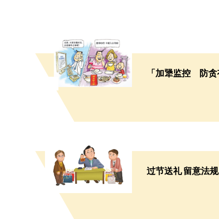
「加犟监控 防贪
过节送礼 留意法规