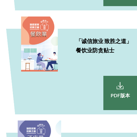
「诚信旅业 致胜之道」
餐饮业防贪贴士
PDF版本