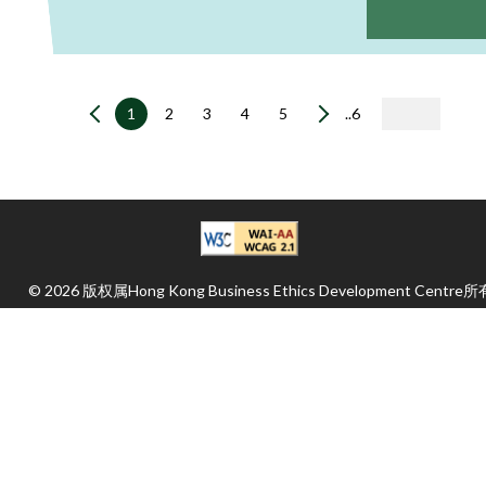
1
2
3
4
5
..6
© 2026 版权属Hong Kong Business Ethics Development Centre所