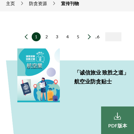
主页
防贪资源
宣传刊物
1
2
3
4
5
..6
「诚信旅业 致胜之道」
航空业防贪贴士
PDF版本