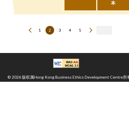
本
1
2
3
4
5
© 2026 版权属Hong Kong Business Ethics Development Centre所