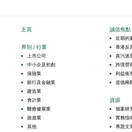
主頁
誠信焦點
近期的廉
界別 / 行業
香港反
上市公司
貪污迷
中小企及初創
跨境營
保險業
利益衝
銀行及金融業
道德兩
建造業
資源
會計業
醫療健康業
個案研
旅遊業
實務指
其他
專題文