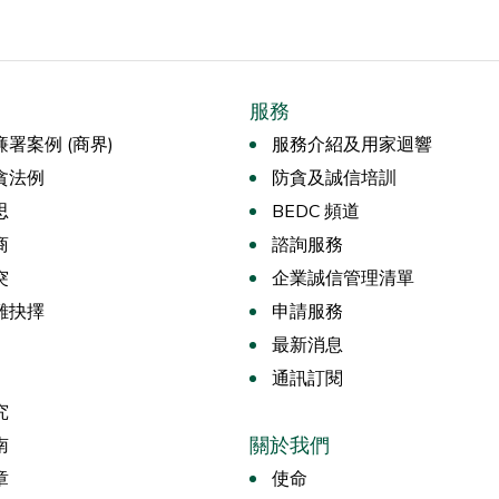
服務
署案例 (商界)
服務介紹及用家迴響
貪法例
防貪及誠信培訓
思
BEDC 頻道
商
諮詢服務
突
企業誠信管理清單
難抉擇
申請服務
最新消息
通訊訂閱
究
關於我們
南
章
使命