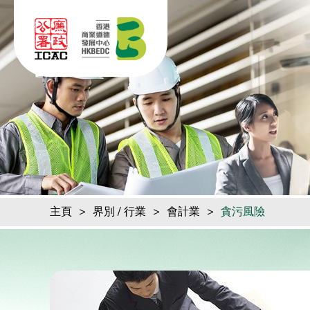
跳到內容（按回車鍵）
主頁
>
界別 / 行業
>
會計業
>
貪污風險