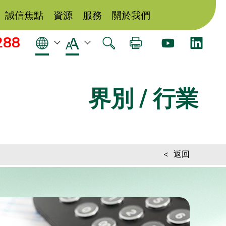
誠信焦點
資源
服務
關於我們
288
界別 / 行業
<
返回