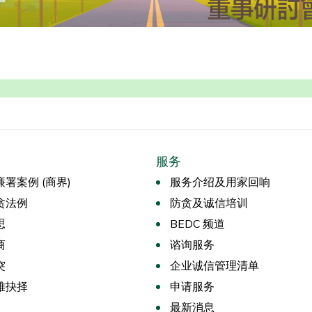
服务
署案例 (商界)
服务介绍及用家回响
贪法例
防贪及诚信培训
思
BEDC 频道
商
谘询服务
突
企业诚信管理清单
难抉择
申请服务
最新消息