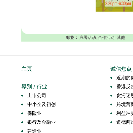
标签：
廉署活动
,
合作活动
,
其他
主页
诚信焦点
近期的廉
界別 / 行业
香港反
上市公司
贪污迷
中小企及初创
跨境营
保险业
利益冲
银行及金融业
道德两
建造业