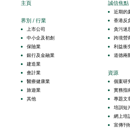
主頁
誠信焦點
近期的廉
界別 / 行業
香港反
上市公司
貪污迷
中小企及初創
跨境營
保險業
利益衝
銀行及金融業
道德兩
建造業
資源
會計業
醫療健康業
個案研
旅遊業
實務指
其他
專題文
培訓短
網上培
宣傳刊