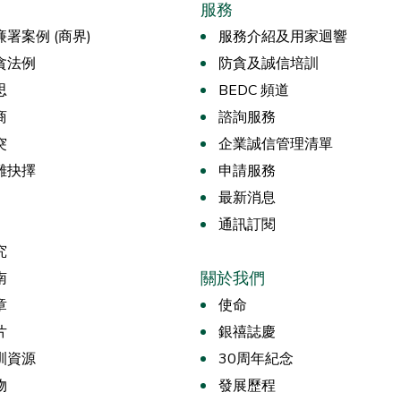
服務
署案例 (商界)
服務介紹及用家迴響
貪法例
防貪及誠信培訓
思
BEDC 頻道
商
諮詢服務
突
企業誠信管理清單
難抉擇
申請服務
最新消息
通訊訂閱
究
關於我們
南
章
使命
片
銀禧誌慶
訓資源
30周年紀念
物
發展歷程