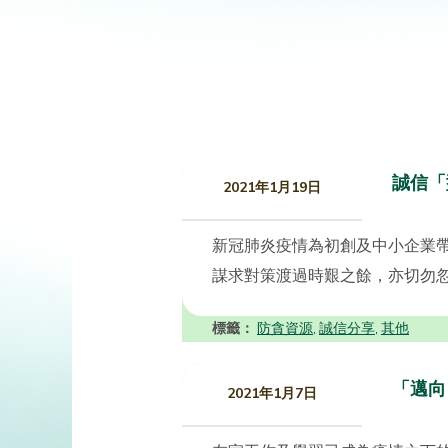
誠信「
2021年1月19日
新冠肺炎疫情為初創及中小企業
謀求對策渡過時艱之餘，亦切勿忽
標籤：
防貪資源
誠信分享
其他
,
,
「邁向
2021年1月7日