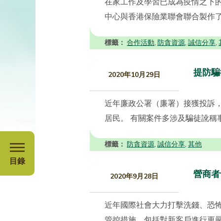
在家工作及學習已成為疫情之下
中心與香港保險業聯會聯合製作了
標籤：
合作活動
防貪資源
誠信分享
,
,
,
提防騙
2020年10月29日
近年廉政公署（廉署）接獲投訴
居民。 有關案件多涉及騙徒訛稱事
標籤：
防貪資源
誠信分享
其他
,
,
目錄
營商者
2020年9月28日
近年國際社會大力打擊洗錢、恐
管控措施，包括對新客戶進行更嚴