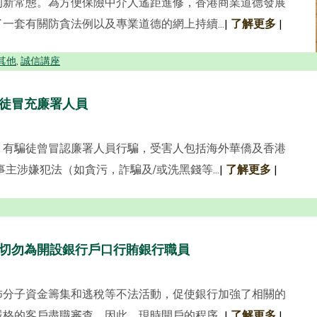
的新常態。為方便保險中介人遙距進修，香港商業道德發展
一套有關防貪法例以及專業道德的網上持續...
|
了解更多
|
其他
誠信講座
,
徒冒充廉署人員
，有騙徒曾冒認廉署人員行騙，受害人包括海外華僑及香港
主涉嫌犯法（如貪污，詐騙及/或洗黑錢等...
|
了解更多
|
切勿為開設銀行戶口行賄銀行職員
怖分子資金籌集和逃稅等不法活動，促使銀行加強了相關的
格的客戶盡職審查。因此，現時開戶的程序...
|
了解更多
|