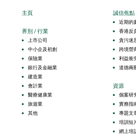
主頁
誠信焦點
近期的廉
界別 / 行業
香港反
上市公司
貪污迷
中小企及初創
跨境營
保險業
利益衝
銀行及金融業
道德兩
建造業
資源
會計業
醫療健康業
個案研
旅遊業
實務指
其他
專題文
培訓短
網上培