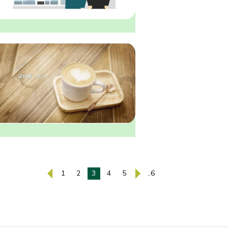
1
2
3
4
5
..6