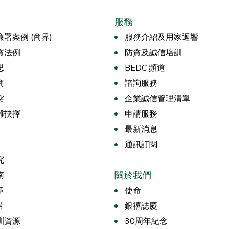
服務
署案例 (商界)
服務介紹及用家迴響
貪法例
防貪及誠信培訓
思
BEDC 頻道
商
諮詢服務
突
企業誠信管理清單
難抉擇
申請服務
最新消息
通訊訂閱
究
關於我們
南
章
使命
片
銀禧誌慶
訓資源
30周年紀念