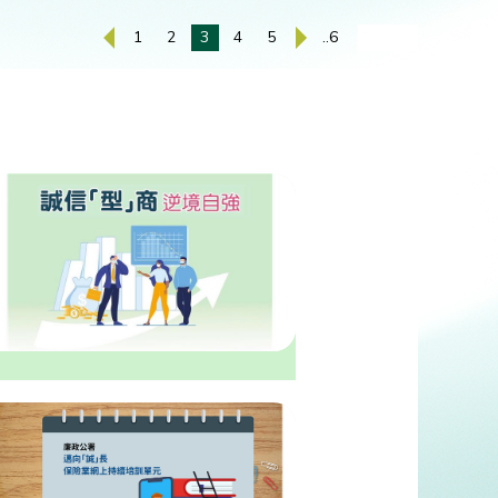
1
2
3
4
5
..6