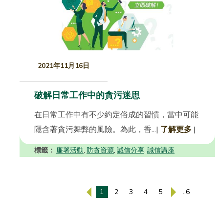
2021年11月16日
破解日常工作中的貪污迷思
在日常工作中有不少約定俗成的習慣，當中可能
隱含著貪污舞弊的風險。為此，香...
|
了解更多
|
標籤：
廉署活動
防貪資源
誠信分享
誠信講座
,
,
,
1
2
3
4
5
..6